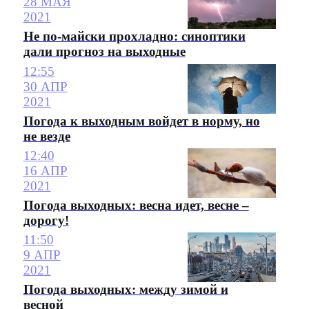
28 МАЯ
2021
Не по-майски прохладно: синоптики
дали прогноз на выходные
12:55
30 АПР
2021
Погода к выходным войдет в норму, но
не везде
12:40
16 АПР
2021
Погода выходных: весна идет, весне –
дорогу!
11:50
9 АПР
2021
Погода выходных: между зимой и
весной