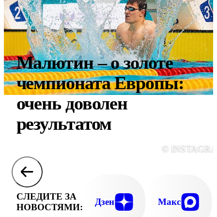
Малютин – о золоте
чемпионата Европы:
очень доволен
результатом
© INSTAGR
СЛЕДИТЕ ЗА
Дзен
Макс
НОВОСТЯМИ: