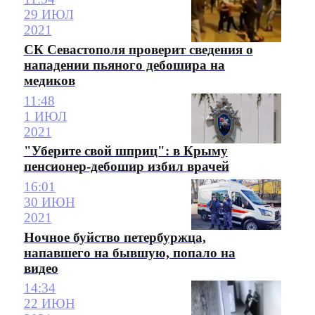
29 ИЮЛ
2021
СК Севастополя проверит сведения о
нападении пьяного дебошира на
медиков
11:48
1 ИЮЛ
2021
"Уберите свой шприц": в Крыму
пенсионер-дебошир избил врачей
16:01
30 ИЮН
2021
Ночное буйство петербуржца,
напавшего на бывшую, попало на
видео
14:34
22 ИЮН