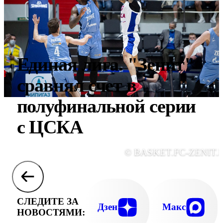
Единая лига. "Зенит"
сравнял счет в
полуфинальной серии
с ЦСКА
© BASKET.FC-ZENIT.
СЛЕДИТЕ ЗА
Дзен
Макс
НОВОСТЯМИ: