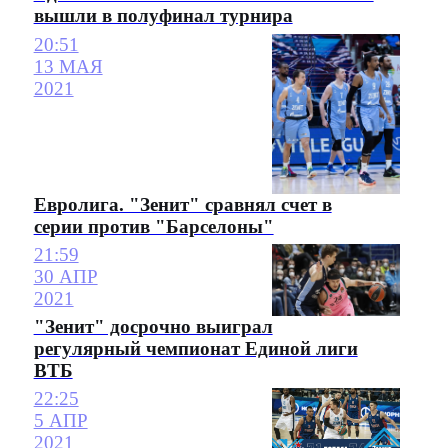
вышли в полуфинал турнира
20:51
13 МАЯ
2021
Евролига. "Зенит" сравнял счет в
серии против "Барселоны"
21:59
30 АПР
2021
"Зенит" досрочно выиграл
регулярный чемпионат Единой лиги
ВТБ
22:25
5 АПР
2021