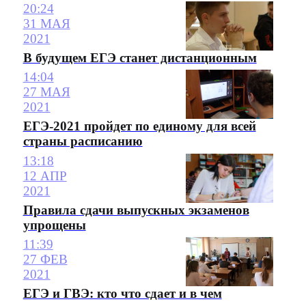
20:24
31 МАЯ
2021
В будущем ЕГЭ станет дистанционным
14:04
27 МАЯ
2021
ЕГЭ-2021 пройдет по единому для всей
страны расписанию
13:18
12 АПР
2021
Правила сдачи выпускных экзаменов
упрощены
11:39
27 ФЕВ
2021
ЕГЭ и ГВЭ: кто что сдает и в чем