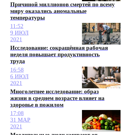
Причиной миллионов смертей по всему
миру оказались аномальные
температуры
11:52
9 ИЮЛ
2021
Исследование: сокращённая рабочая
неделя повышает продуктивность
труда
16:58
6 ИЮЛ
2021
Многолетнее исследование: образ
жизни в среднем возрасте влияет на
здоровье в пожилом
17:08
31 МАР
2021
Медлительные люди умирают от