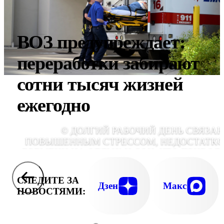
ВОЗ предупреждает:
переработки забирают
сотни тысяч жизней
ежегодно
© ДОЛГИЙ РАБОЧИЙ ДЕНЬ СВЯЗАН
ПОВЫШЕННЫМ СТРЕССОМ, НЕДОСТАТК
ВРЕМЕНИ НА ОТДЫХ И СОН, ЧТО ПРИВОД
К БЫСТРОМУ ИЗНОСУ СЕРДЕЧН
СОСУДИСТОЙ СИСТЕМЫ., ФОТО PIXABA
СЛЕДИТЕ ЗА
Дзен
Макс
НОВОСТЯМИ: