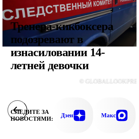
Тренера-кикбоксера
подозревают в
изнасиловании 14-
летней девочки
© GLOBALLOOKPRE
СЛЕДИТЕ ЗА
Дзен
Макс
НОВОСТЯМИ: