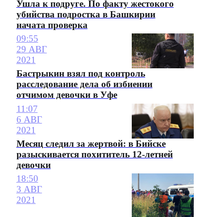
Ушла к подруге. По факту жестокого
убийства подростка в Башкирии
начата проверка
09:55
29 АВГ
2021
Бастрыкин взял под контроль
расследование дела об избиении
отчимом девочки в Уфе
11:07
6 АВГ
2021
Месяц следил за жертвой: в Бийске
разыскивается похититель 12-летней
девочки
18:50
3 АВГ
2021