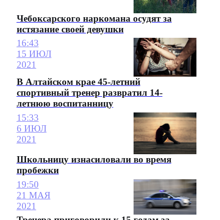
Чебоксарского наркомана осудят за
истязание своей девушки
16:43
15 ИЮЛ
2021
В Алтайском крае 45-летний
спортивный тренер развратил 14-
летнюю воспитанницу
15:33
6 ИЮЛ
2021
Школьницу изнасиловали во время
пробежки
19:50
21 МАЯ
2021
Тренера приговорили к 15 годам за