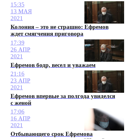
15:35
13 МАЯ
2021
Колония – это не страшно: Ефремов
ждет смягчения приговора
17:39
26 АПР
2021
Ефремов бодр, весел и уважаем
21:16
23 АПР
2021
Ефремов впервые за полгода увиделся
с женой
17:06
16 АПР
2021
Отбывающего срок Ефремова