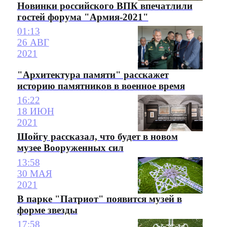
Новинки российского ВПК впечатлили
гостей форума "Армия-2021"
01:13
26 АВГ
2021
"Архитектура памяти" расскажет
историю памятников в военное время
16:22
18 ИЮН
2021
Шойгу рассказал, что будет в новом
музее Вооруженных сил
13:58
30 МАЯ
2021
В парке "Патриот" появится музей в
форме звезды
17:58