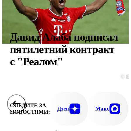
Давид Алаба подписал
пятилетний контракт
с "Реалом"
© E
СЛЕДИТЕ ЗА
Дзен
Макс
НОВОСТЯМИ: