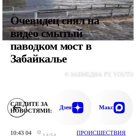
Очевидец снял на
видео смытый
паводком мост в
Забайкалье
© ЗАБМЕДИА РУ, YOUTU
СЛЕДИТЕ ЗА
Дзен
Макс
НОВОСТЯМИ:
10:43 04
ПРОИСШЕСТВИЯ
14:54