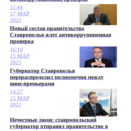
11:44
17 МАР
2021
Новый состав правительства
Ставрополья ждет антикоррупционная
проверка
16:10
15 МАР
2021
Губернатор Ставрополья
перераспределил полномочия между
вице-премьерами
14:27
15 МАР
2021
Нечестные люди: ставропольский
губернатор отправил правительство в