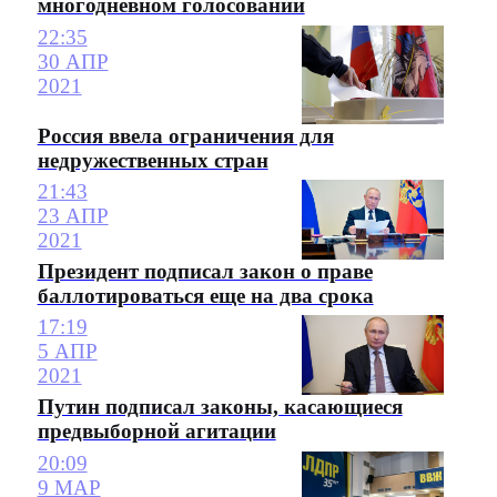
многодневном голосовании
22:35
30 АПР
2021
Россия ввела ограничения для
недружественных стран
21:43
23 АПР
2021
Президент подписал закон о праве
баллотироваться еще на два срока
17:19
5 АПР
2021
Путин подписал законы, касающиеся
предвыборной агитации
20:09
9 МАР