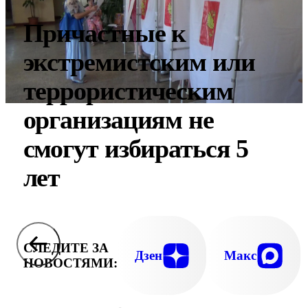
Причастные к
экстремистским или
террористическим
организациям не
смогут избираться 5
лет
СЛЕДИТЕ ЗА
Дзен
Макс
НОВОСТЯМИ: