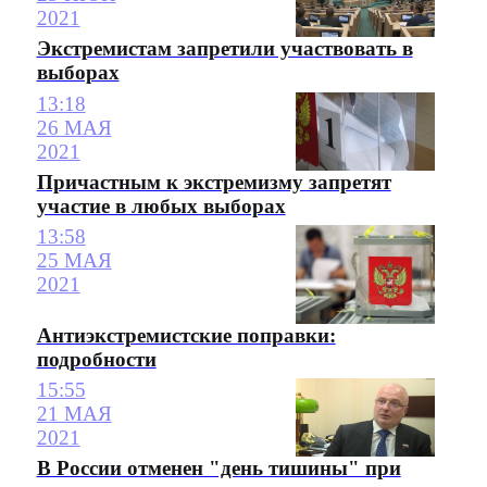
2021
Экстремистам запретили участвовать в
выборах
13:18
26 МАЯ
2021
Причастным к экстремизму запретят
участие в любых выборах
13:58
25 МАЯ
2021
Антиэкстремистские поправки:
подробности
15:55
21 МАЯ
2021
В России отменен "день тишины" при