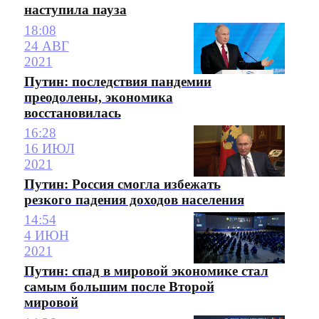
наступила пауза
18:08
24 АВГ
2021
Путин: последствия пандемии
преодолены, экономика
восстановилась
16:28
16 ИЮЛ
2021
Путин: Россия смогла избежать
резкого падения доходов населения
14:54
4 ИЮН
2021
Путин: спад в мировой экономике стал
самым большим после Второй
мировой