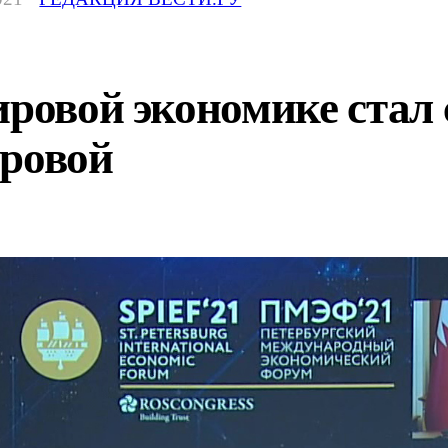
мировой экономике ста
ировой