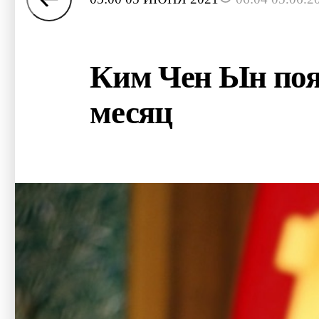
Ким Чен Ын появ
месяц