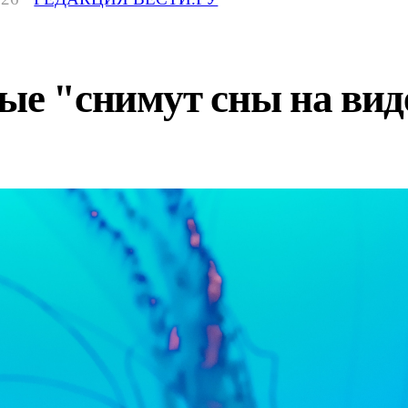
ые "снимут сны на вид