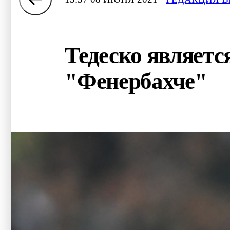
Тедеско являетс
"Фенербахче"