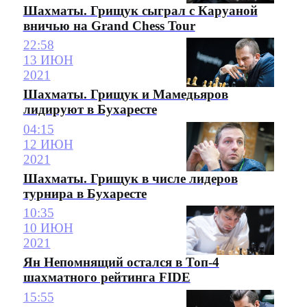
Шахматы. Грищук сыграл с Каруаной
вничью на Grand Chess Tour
22:58
13 ИЮН
2021
Шахматы. Грищук и Мамедьяров
лидируют в Бухаресте
04:15
12 ИЮН
2021
Шахматы. Грищук в числе лидеров
турнира в Бухаресте
10:35
10 ИЮН
2021
Ян Непомнящий остался в Топ-4
шахматного рейтинга FIDE
15:55