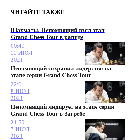
ЧИТАЙТЕ ТАКЖЕ
Шахматы. Непомнящий взял этап
Grand Chess Tour в рапиде
00:40
11 ИЮЛ
2021
Непомнящий сохранил лидерство на
этапе серии Grand Chess Tour
22:01
8 ИЮЛ
2021
Непомнящий лидирует на этапе серии
Grand Chess Tour в Загребе
21:59
7 ИЮЛ
2021