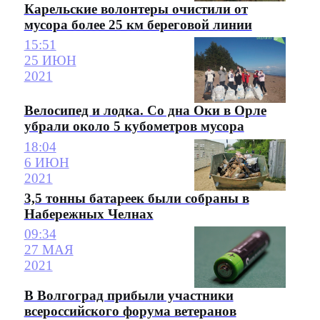
Карельские волонтеры очистили от
мусора более 25 км береговой линии
15:51
25 ИЮН
2021
Велосипед и лодка. Со дна Оки в Орле
убрали около 5 кубометров мусора
18:04
6 ИЮН
2021
3,5 тонны батареек были собраны в
Набережных Челнах
09:34
27 МАЯ
2021
В Волгоград прибыли участники
всероссийского форума ветеранов