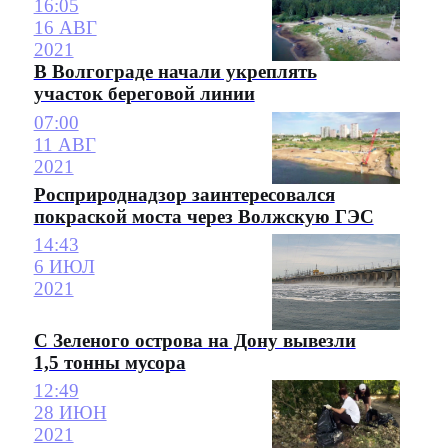
16:05
16 АВГ
2021
В Волгограде начали укреплять
участок береговой линии
07:00
11 АВГ
2021
Росприроднадзор заинтересовался
покраской моста через Волжскую ГЭС
14:43
6 ИЮЛ
2021
С Зеленого острова на Дону вывезли
1,5 тонны мусора
12:49
28 ИЮН
2021