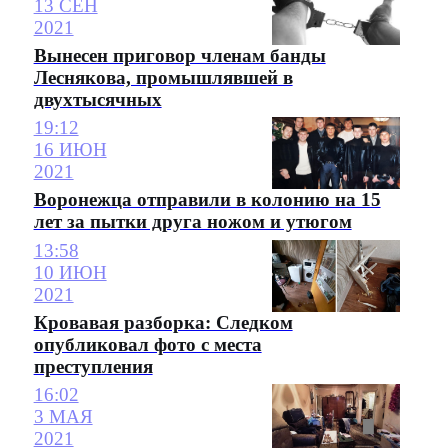
13 СЕН
2021
Вынесен приговор членам банды
Леснякова, промышлявшей в
двухтысячных
19:12
16 ИЮН
2021
Воронежца отправили в колонию на 15
лет за пытки друга ножом и утюгом
13:58
10 ИЮН
2021
Кровавая разборка: Следком
опубликовал фото с места
преступления
16:02
3 МАЯ
2021