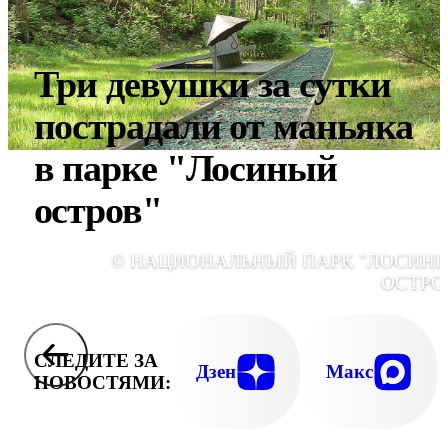
Три девушки за сутки
пострадали от маньяка
в парке "Лосиный
остров"
© НАЦИОНАЛЬНЫЙ ПАРК "ЛОСИН
ОСТРО
СЛЕДИТЕ ЗА
Дзен
Макс
НОВОСТЯМИ: