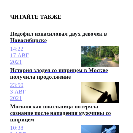
ЧИТАЙТЕ ТАКЖЕ
Педофил изнасиловал двух девочек в
Новосибирске
14:22
17 АВГ
2021
История злодея со шприцем в Москве
получила продолжение
23:50
3 АВГ
2021
Московская школьница потеряла
сознание после нападения мужчины со
шприцем
10:38