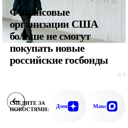
Финансовые
организации США
больше не смогут
покупать новые
российские госбонды
© E
СЛЕДИТЕ ЗА
Дзен
Макс
НОВОСТЯМИ: