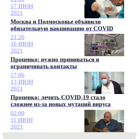
17 ИЮН
2021
Москва и Подмосковье объявили
обязательную вакцинацию от COVID
21:20
16 ИЮН
2021
Проценко: нужно прививаться и
ограничивать контакты
17:06
13 ИЮН
2021
Проценко: лечить COVID-19 стало
сложнее из-за новых мутаций вируса
02:00
11 ИЮН
2021