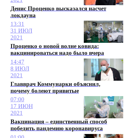
Денис Проценко высказался насчет
локдауна
13:31
31 ИЮЛ
2021
Проценко о новой волне ковида:
вакцинироваться надо было вчера
14:47
8 ИЮЛ
2021
Главврач Коммунарки объяснил,
почему болеют привитые
07:00
17 ИЮН
2021
Вакцинация – единственный способ
победить пандемию коронавируса
01:00