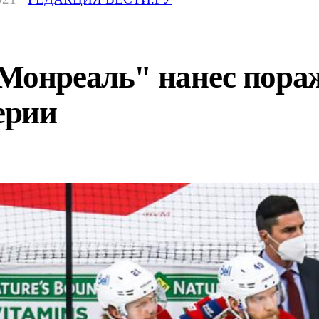
Монреаль" нанес пораж
ерии