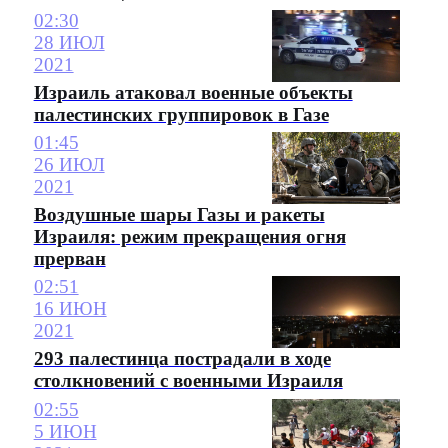
02:30
28 ИЮЛ
2021
Израиль атаковал военные объекты
палестинских группировок в Газе
01:45
26 ИЮЛ
2021
Воздушные шары Газы и ракеты
Израиля: режим прекращения огня
прерван
02:51
16 ИЮН
2021
293 палестинца пострадали в ходе
столкновений с военными Израиля
02:55
5 ИЮН