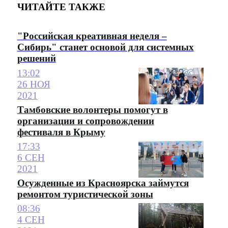
ЧИТАЙТЕ ТАКЖЕ
"Российская креативная неделя –
Сибирь" станет основой для системных
решений
13:02
26 НОЯ
2021
Тамбовские волонтеры помогут в
организации и сопровождении
фестиваля в Крыму
17:33
6 СЕН
2021
Осужденные из Красноярска займутся
ремонтом туристической зоны
08:36
4 СЕН