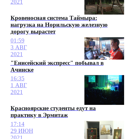
2021
Кровеносная система Таймыра:
нагрузка на Норильскую железную
дорогу вырастет
01:59
3 АВГ
2021
"Енисейский экспресс" побывал в
Ачинске
16:35
1 АВГ
2021
Красноярские студенты едут на
практику в Эрмитаж
17:14
29 ИЮН
2021