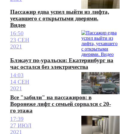
Пассажир едва успел выйти из лифта,
уехавшего с открытыми дверями.
Видео
16:50
23 СЕН
2021
Блэкаут по-уральски: Екатеринбург на
час остался без электричества
14:03
14 СЕН
2021
Все "забили" на пассажиров: в
Воронеже лифт с семьей сорвался с 20-
го этажа
17:39
27 ИЮЛ
2021