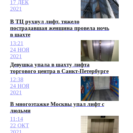
17 ДЕК
2021
В ТЦ рухнул лифт, тяжело
пострадавшая женщина провела ночь
в шахте
13:21
24 НОЯ
2021
Девушка упала в шахту лифта
торгового центра в Санкт-Петербурге
12:38
24 НОЯ
2021
В многоэтажке Москвы упал лифт с
людьми
11:14
22 ОКТ
2021