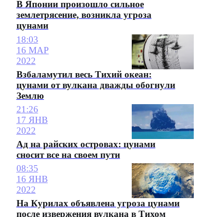
В Японии произошло сильное
землетрясение, возникла угроза
цунами
18:03
16 МАР
2022
Взбаламутил весь Тихий океан:
цунами от вулкана дважды обогнули
Землю
21:26
17 ЯНВ
2022
Ад на райских островах: цунами
сносит все на своем пути
08:35
16 ЯНВ
2022
На Курилах объявлена угроза цунами
после извержения вулкана в Тихом