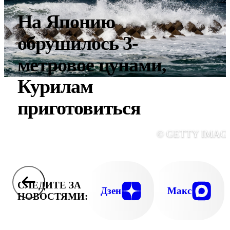
На Японию
обрушилось 3-
метровое цунами,
Курилам
приготовиться
© GETTY IMAG
СЛЕДИТЕ ЗА
Дзен
Макс
НОВОСТЯМИ: