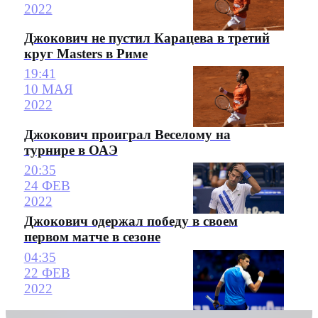
2022
Джокович не пустил Карацева в третий
круг Masters в Риме
19:41
10 МАЯ
2022
Джокович проиграл Веселому на
турнире в ОАЭ
20:35
24 ФЕВ
2022
Джокович одержал победу в своем
первом матче в сезоне
04:35
22 ФЕВ
2022