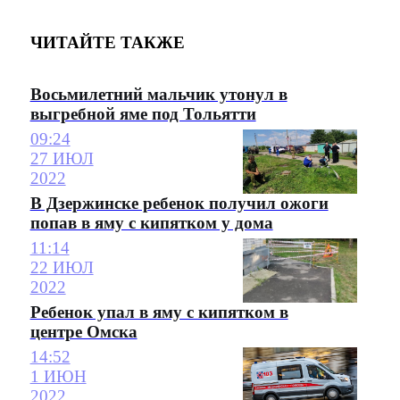
ЧИТАЙТЕ ТАКЖЕ
Восьмилетний мальчик утонул в
выгребной яме под Тольятти
09:24
27 ИЮЛ
2022
В Дзержинске ребенок получил ожоги
попав в яму с кипятком у дома
11:14
22 ИЮЛ
2022
Ребенок упал в яму с кипятком в
центре Омска
14:52
1 ИЮН
2022