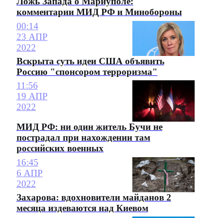
Ложь Запада о Мариуполе:
комментарии МИД РФ и Минобороны
00:14
23 АПР
2022
Вскрыта суть идеи США объявить
Россию "спонсором терроризма"
11:56
19 АПР
2022
МИД РФ: ни один житель Бучи не
пострадал при нахождении там
российских военных
16:45
6 АПР
2022
Захарова: вдохновители майданов 2
месяца издеваются над Киевом