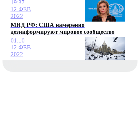
19:37
12 ФЕВ
2022
МИД РФ: США намеренно
дезинформируют мировое сообщество
01:10
12 ФЕВ
2022