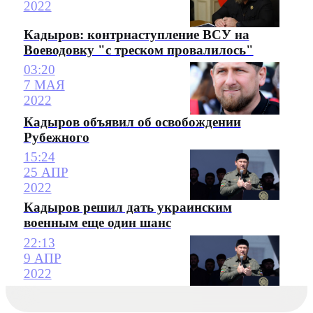
2022
Кадыров: контрнаступление ВСУ на
Воеводовку "с треском провалилось"
03:20
7 МАЯ
2022
Кадыров объявил об освобождении
Рубежного
15:24
25 АПР
2022
Кадыров решил дать украинским
военным еще один шанс
22:13
9 АПР
2022