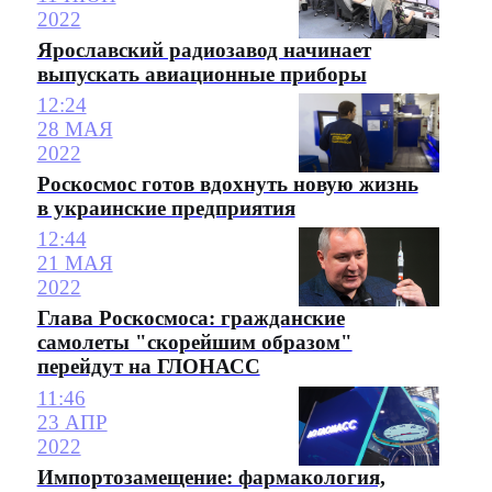
2022
Ярославский радиозавод начинает
выпускать авиационные приборы
12:24
28 МАЯ
2022
Роскосмос готов вдохнуть новую жизнь
в украинские предприятия
12:44
21 МАЯ
2022
Глава Роскосмоса: гражданские
самолеты "скорейшим образом"
перейдут на ГЛОНАСС
11:46
23 АПР
2022
Импортозамещение: фармакология,