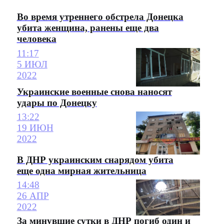
Во время утреннего обстрела Донецка
убита женщина, ранены еще два
человека
11:17
5 ИЮЛ
2022
Украинские военные снова наносят
удары по Донецку
13:22
19 ИЮН
2022
В ДНР украинским снарядом убита
еще одна мирная жительница
14:48
26 АПР
2022
За минувшие сутки в ДНР погиб один и