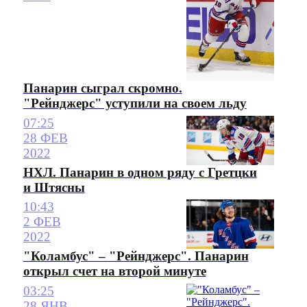
Панарин сыграл скромно.
"Рейнджерс" уступили на своем льду
07:25
28 ФЕВ
2022
НХЛ. Панарин в одном ряду с Гретцки
и Штясны
10:43
2 ФЕВ
2022
"Коламбус" – "Рейнджерс". Панарин
открыл счет на второй минуте
03:25
28 ЯНВ