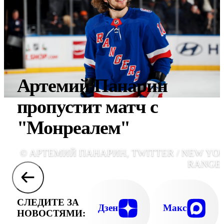
Артемий Панарин
пропустит матч с
"Монреалем"
© АРТЕМИЙ ПАНАРИН, TWITTER / NEW YO
RANGE
СЛЕДИТЕ ЗА
Дзен
Макс
НОВОСТЯМИ: