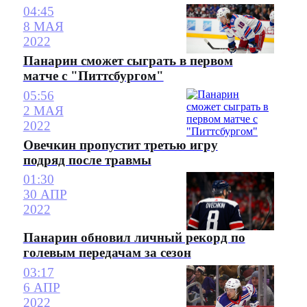
04:45
8 МАЯ
2022
Панарин сможет сыграть в первом
матче с "Питтсбургом"
05:56
2 МАЯ
2022
Овечкин пропустит третью игру
подряд после травмы
01:30
30 АПР
2022
Панарин обновил личный рекорд по
голевым передачам за сезон
03:17
6 АПР
2022