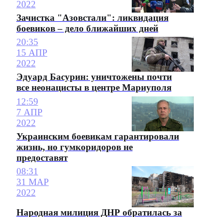
2022
Зачистка "Азовстали": ликвидация
боевиков – дело ближайших дней
20:35
15 АПР
2022
Эдуард Басурин: уничтожены почти
все неонацисты в центре Мариуполя
12:59
7 АПР
2022
Украинским боевикам гарантировали
жизнь, но гумкоридоров не
предоставят
08:31
31 МАР
2022
Народная милиция ДНР обратилась за