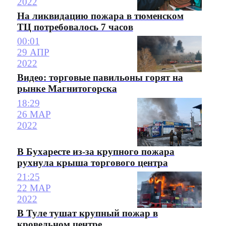
2022
На ликвидацию пожара в тюменском
ТЦ потребовалось 7 часов
00:01
29 АПР
2022
Видео: торговые павильоны горят на
рынке Магнитогорска
18:29
26 МАР
2022
В Бухаресте из-за крупного пожара
рухнула крыша торгового центра
21:25
22 МАР
2022
В Туле тушат крупный пожар в
кровельном центре