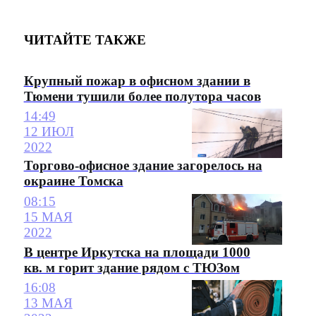
ЧИТАЙТЕ ТАКЖЕ
Крупный пожар в офисном здании в
Тюмени тушили более полутора часов
14:49
12 ИЮЛ
2022
Торгово-офисное здание загорелось на
окраине Томска
08:15
15 МАЯ
2022
В центре Иркутска на площади 1000
кв. м горит здание рядом с ТЮЗом
16:08
13 МАЯ