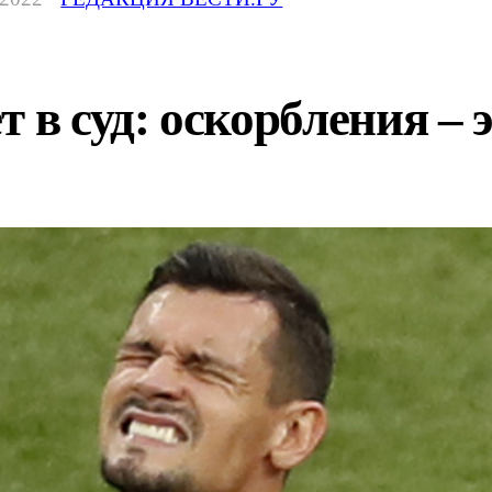
 в суд: оскорбления – э