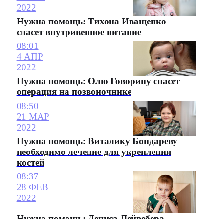
2022
Нужна помощь: Тихона Иващенко
спасет внутривенное питание
08:01
4 АПР
2022
Нужна помощь: Олю Говорину спасет
операция на позвоночнике
08:50
21 МАР
2022
Нужна помощь: Виталику Бондареву
необходимо лечение для укрепления
костей
08:37
28 ФЕВ
2022
Нужна помощь: Дениса Лейвебера