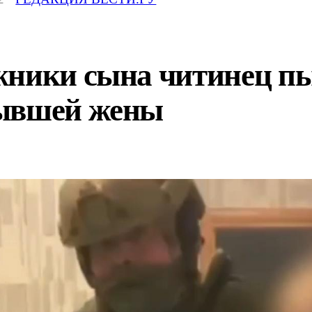
жники сына читинец пы
бывшей жены