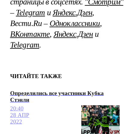
страницы в соцсетях.
"Смотрим"
–
Telegram
и
Яндекс.Дзен
,
Вести.Ru –
Одноклассники
,
ВКонтакте
,
Яндекс.Дзен
и
Telegram
.
ЧИТАЙТЕ ТАКЖЕ
Определились все участники Кубка
Стэнли
20:40
28 АПР
2022