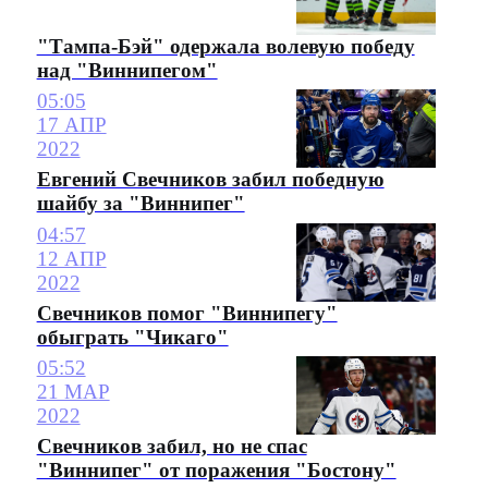
"Тампа-Бэй" одержала волевую победу
над "Виннипегом"
05:05
17 АПР
2022
Евгений Свечников забил победную
шайбу за "Виннипег"
04:57
12 АПР
2022
Свечников помог "Виннипегу"
обыграть "Чикаго"
05:52
21 МАР
2022
Свечников забил, но не спас
"Виннипег" от поражения "Бостону"