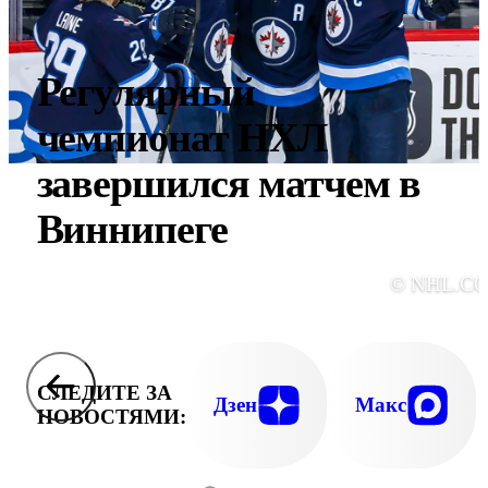
Регулярный
чемпионат НХЛ
завершился матчем в
Виннипеге
© NHL.C
СЛЕДИТЕ ЗА
Дзен
Макс
НОВОСТЯМИ: