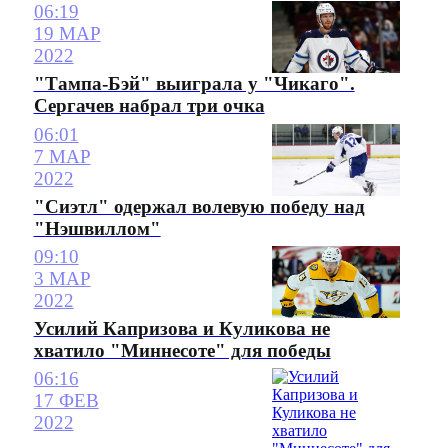
06:19
19 МАР
2022
"Тампа-Бэй" выиграла у "Чикаго".
Сергачев набрал три очка
06:01
7 МАР
2022
"Сиэтл" одержал волевую победу над
"Нэшвиллом"
09:10
3 МАР
2022
Усилий Капризова и Куликова не
хватило "Миннесоте" для победы
06:16
17 ФЕВ
2022