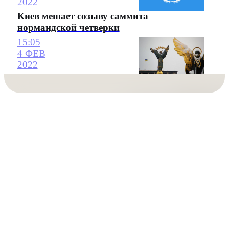
2022
Киев мешает созыву саммита
нормандской четверки
15:05
4 ФЕВ
2022