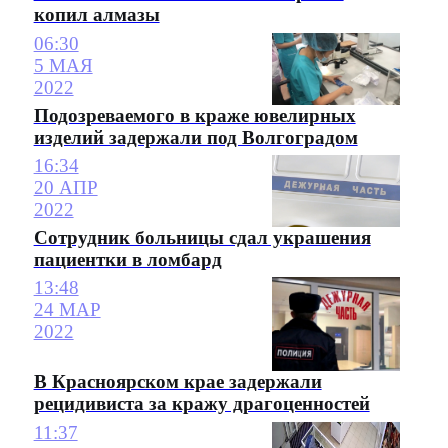
копил алмазы
06:30
5 МАЯ
2022
Подозреваемого в краже ювелирных
изделий задержали под Волгоградом
16:34
20 АПР
2022
Сотрудник больницы сдал украшения
пациентки в ломбард
13:48
24 МАР
2022
В Красноярском крае задержали
рецидивиста за кражу драгоценностей
11:37