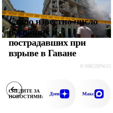
Стало известно число
погибших и
пострадавших при
взрыве в Гаване
© NBCDFW.C
СЛЕДИТЕ ЗА
Дзен
Макс
НОВОСТЯМИ: