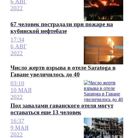
6 АВГ
2022
67 человек пострадали при пожаре на
кубинской нефтебазе
17:34
6 АВГ
2022
Число жертв взрыва в отеле Saratoga в
Гаване увеличилось до 40
03:10
10 МАЯ
2022
Под завалами гаванского отеля могут
оставаться еще 13 человек
16:37
9 МАЯ
2022