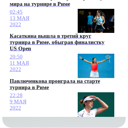
мира на турнире в Риме
02:45
13 МАЯ
2022
Касаткина вышла в третий круг
турнира в Риме, обыграв финалистку
US Open
20:50
11 МАЯ
2022
Павлюченкова проиграла на старте
турнира в Риме
22:28
9 МАЯ
2022