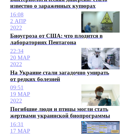
известно о зараженных купюрах
16:08
2 АПР
2022
Биоугроза от США: что плодится в
лабораториях Пентагона
22:34
20 МАР
2022
На Украине стали загадочно умирать
от редких болезней
09:51
19 МАР
2022
Погибшие люди и птицы могли стать
жертвами украинской биопрограммы
16:31
17 МАР