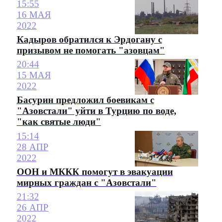
15:55
16 МАЯ
2022
Кадыров обратился к Эрдогану с
призывом не помогать "азовцам"
20:44
15 МАЯ
2022
Басурин предложил боевикам с
"Азовстали" уйти в Турцию по воде,
"как святые люди"
15:14
28 АПР
2022
ООН и МККК помогут в эвакуации
мирных граждан с "Азовстали"
21:32
26 АПР
2022