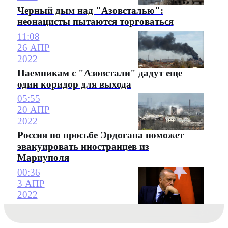
Черный дым над "Азовсталью":
неонацисты пытаются торговаться
11:08
26 АПР
2022
Наемникам с "Азовстали" дадут еще
один коридор для выхода
05:55
20 АПР
2022
Россия по просьбе Эрдогана поможет
эвакуировать иностранцев из
Мариуполя
00:36
3 АПР
2022