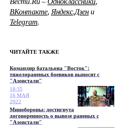
Вести.Ru –
Одноклассники
,
ВКонтакте
,
Яндекс.Дзен
и
Telegram
.
ЧИТАЙТЕ ТАКЖЕ
Командир батальона "Восток":
тяжелораненых боевиков выносят с
"Азовстали"
18:35
16 МАЯ
2022
Минобороны: достигнута
договоренность о вывозе раненых с
"Азовстали"