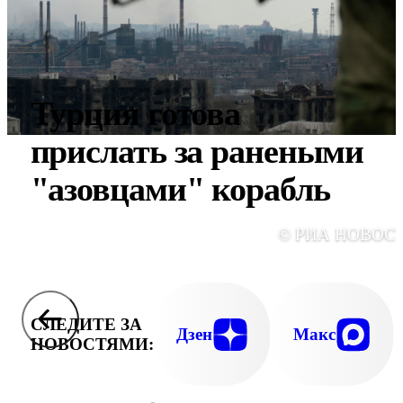
Турция готова
прислать за ранеными
"азовцами" корабль
© РИА НОВОС
СЛЕДИТЕ ЗА
Дзен
Макс
НОВОСТЯМИ: