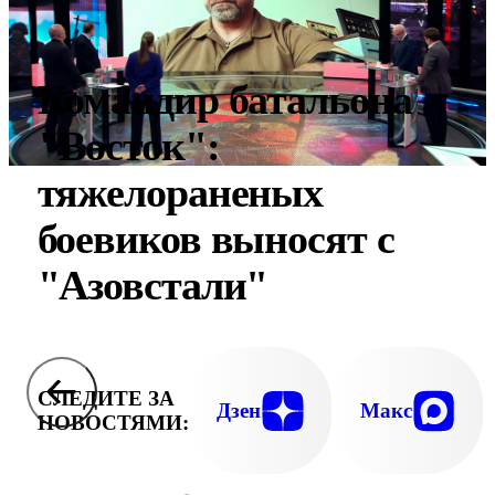
Командир батальона
"Восток":
тяжелораненых
боевиков выносят с
"Азовстали"
СЛЕДИТЕ ЗА
Дзен
Макс
НОВОСТЯМИ: