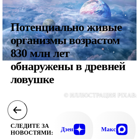
Потенциально живые
организмы возрастом
830 млн лет
обнаружены в древней
ловушке
© ИЛЛЮСТРАЦИЯ PIXABA
СЛЕДИТЕ ЗА
Дзен
Макс
НОВОСТЯМИ: