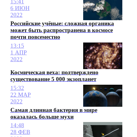
15:41
6 ИЮН
2022
Российские учёные: сложная органика
может быть распространена в космосе
почти повсеместно
13:15
1 АПР
2022
Космическая веха: подтверждено
существование 5 000 экзопланет
15:32
22 МАР
2022
Самая длинная бактерия в мире
оказалась больше мухи
14:48
28 ФЕВ